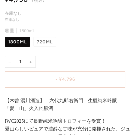
(税込)
在庫なし
在庫なし
容量
1800ml
1800ML
720ML
−
+
•
¥4,796
【木曽 湯川酒造】十六代九郎右衛門 生酛純米吟醸
「愛 山」火入れ原酒
IWC2025にて長野純米吟醸トロフィーを受賞！
愛山らしいピュアで濃醇な甘味が充分に発揮された、ジュ