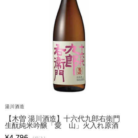
湯川酒造
【木曽 湯川酒造】十六代九郎右衛門
生酛純米吟醸「愛 山」火入れ原酒
¥4,796