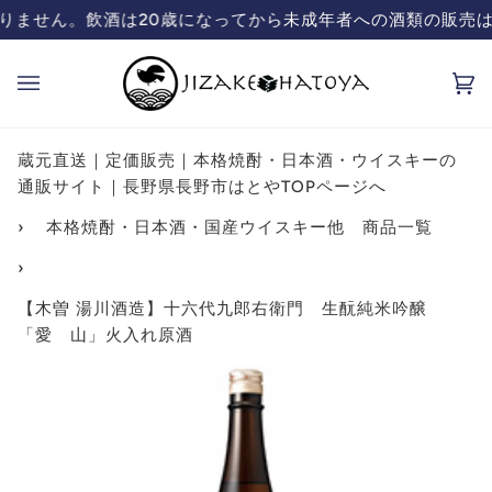
コ
の酒類の販売は致しておりません。飲酒は20歳になってから
蔵元直送の日本酒、焼酎販売「ハトヤ」
ン
テ
カ
(0
ン
ー
ツ
ト
を
蔵元直送｜定価販売｜本格焼酎・日本酒・ウイスキーの
飛
通販サイト｜長野県長野市はとやTOPページへ
ば
›
本格焼酎・日本酒・国産ウイスキー他 商品一覧
す
›
【木曽 湯川酒造】十六代九郎右衛門 生酛純米吟醸
「愛 山」火入れ原酒