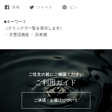
共有
ツイート
ピン
■キーワード
（クリックで一覧を表示します）
・
大雪渓酒造
・
日本酒
ご注文の前にご確認ください
ご利用ガイド
ご決済・お届けについて