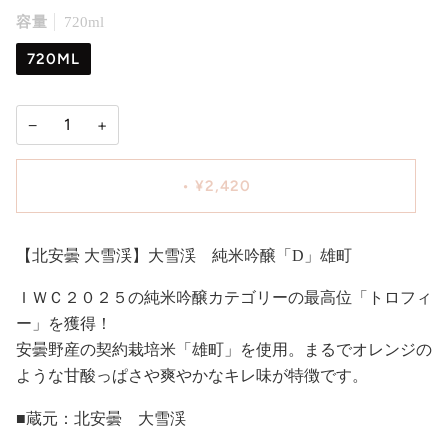
容量
720ml
720ML
−
+
•
¥2,420
【北安曇 大雪渓】大雪渓 純米吟醸「D」雄町
ＩＷＣ２０２５の純米吟醸カテゴリーの最高位「トロフィ
ー」を獲得！
安曇野産の契約栽培米「雄町」を使用。まるでオレンジの
ような甘酸っぱさや爽やかなキレ味が特徴です。
■蔵元：北安曇 大雪渓