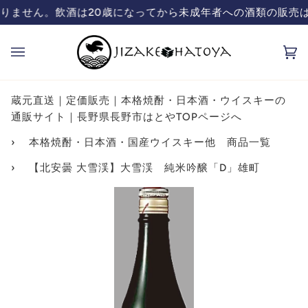
コ
の酒類の販売は致しておりません。飲酒は20歳になってから
蔵元直送の日本酒、焼酎販売「ハトヤ」
ン
テ
カ
(0
ン
ー
ツ
ト
を
蔵元直送｜定価販売｜本格焼酎・日本酒・ウイスキーの
飛
通販サイト｜長野県長野市はとやTOPページへ
ば
›
本格焼酎・日本酒・国産ウイスキー他 商品一覧
す
›
【北安曇 大雪渓】大雪渓 純米吟醸「D」雄町