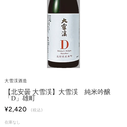
大雪渓酒造
【北安曇 大雪渓】大雪渓 純米吟醸
「D」雄町
¥2,420
(税込)
在庫なし