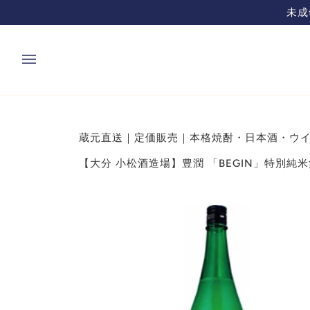
コ
ン
テ
ン
ツ
を
飛
蔵元直送｜定価販売｜本格焼酎・日本酒・ウイ
ば
す
【大分 小松酒造場】豊潤 「BEGIN」特別純