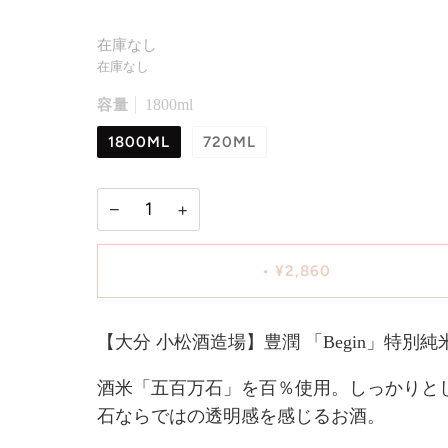
在庫なし
在庫なし
容量
1800ml
1800ML
720ML
−
+
•
¥2,860
【大分 小松酒造場】豊潤 「Begin」特別
酒米「五百万石」を百％使用。しっかりと
石ならではの透明感を感じるお酒。