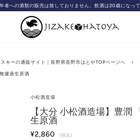
蔵元直送の日本酒、焼酎販売「ハトヤ」のオンラ
スキーの通販サイト｜長野県長野市はとやTOPページへ
›
米無濾過生原酒
小松酒造場
【大分 小松酒造場】豊潤 「
生原酒
¥2,860
(税込)