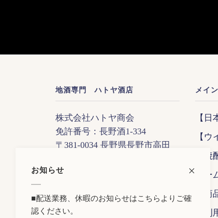
地酒専門 ハトヤ酒店
メイ
株式会社ハトヤ商会
【日
免許番号：長野酒1-334
【ウ
〒381-0034 長野県長野市高田
【焼
643-2
お知らせ
TEL：026-226-3632
ホー
FAX：026-226-3937
全商
■
配送業務、休暇のお知らせはこちらよりご確
営業時間：9:00〜19:00
認ください。
ご利
定休日 ：日曜日・祝祭日