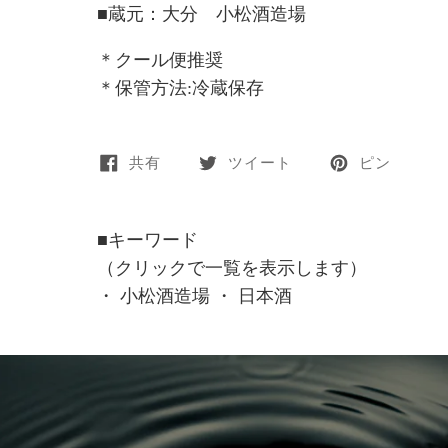
■蔵元：大分 小松酒造場
＊クール便推奨
＊保管方法:冷蔵保存
共有
ツイート
ピン
■キーワード
（クリックで一覧を表示します）
・
小松酒造場
・
日本酒