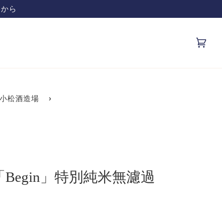
インショップです
カ
(0)
ー
ト
小松酒造場
›
Begin」特別純米無濾過