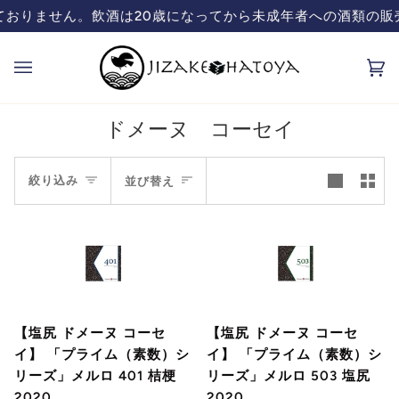
コ
おりません。飲酒は20歳になってから
未成年者への酒類の販売
ン
テ
カ
(0
ン
ー
ツ
ト
を
ドメーヌ コーセイ
飛
並
ば
絞り込み
並び替え
す
び
替
え
【塩尻 ドメーヌ コーセ
【塩尻 ドメーヌ コーセ
イ】 「プライム（素数）シ
イ】 「プライム（素数）シ
リーズ」メルロ 401 桔梗
リーズ」メルロ 503 塩尻
2020
2020