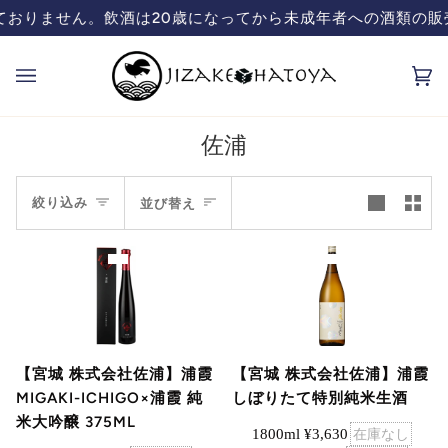
コ
おりません。飲酒は20歳になってから
未成年者への酒類の販売
ン
テ
カ
(0
ン
ー
ツ
ト
を
佐浦
飛
並
ば
絞り込み
並び替え
す
び
替
え
【宮城 株式会社佐浦】浦霞
【宮城 株式会社佐浦】浦霞
しぼりたて特別純米生酒
MIGAKI-ICHIGO×浦霞 純
米大吟醸 375ML
1800ml ¥3,630
在庫なし