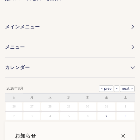
メインメニュー
メニュー
カレンダー
2026年8月
日
月
火
水
木
金
土
26
27
28
29
30
31
1
2
3
4
5
6
7
8
9
10
11
12
13
14
15
お知らせ
16
17
18
19
20
21
22