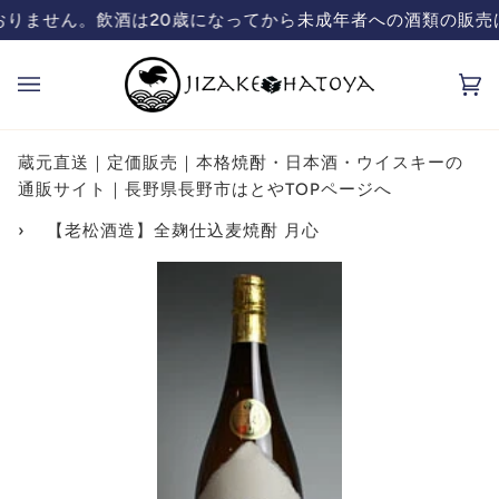
コ
ら
未成年者への酒類の販売は致しておりません。飲酒は20歳に
蔵元直送の日本酒、焼酎販
ン
テ
カ
(0
ン
ー
ツ
ト
を
蔵元直送｜定価販売｜本格焼酎・日本酒・ウイスキーの
飛
通販サイト｜長野県長野市はとやTOPページへ
ば
›
【老松酒造】全麹仕込麦焼酎 月心
す