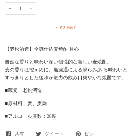
−
+
•
¥2,567
【老松酒造】全麹仕込麦焼酎 月心
自然な香りと味わい深い個性的な新しい麦焼酎。
麦の香りは控えめに、無濾過による膨らみあ る味わいと
すっきりとした後味が魅力の飲み口爽やかな焼酎です。
■蔵元：老松酒造
■原材料：麦、麦麹
■アルコール度数：28度
共有
ツイート
ピン