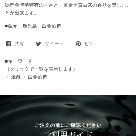
鳴門金時芋特有の甘さと、黄金千貫由来の香りを楽しむこ
とが出来ます。
■蔵元：鹿児島 白金酒造
共有
ツイート
ピン
■キーワード
（クリックで一覧を表示します）
・
焼酎
・
白金酒造
ご注文の前にご確認ください
ご利用ガイド