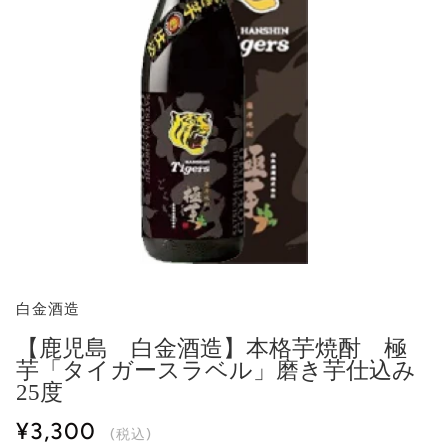
白金酒造
【鹿児島 白金酒造】本格芋焼酎 極
芋「タイガースラベル」磨き芋仕込み
25度
¥3,300
(税込)