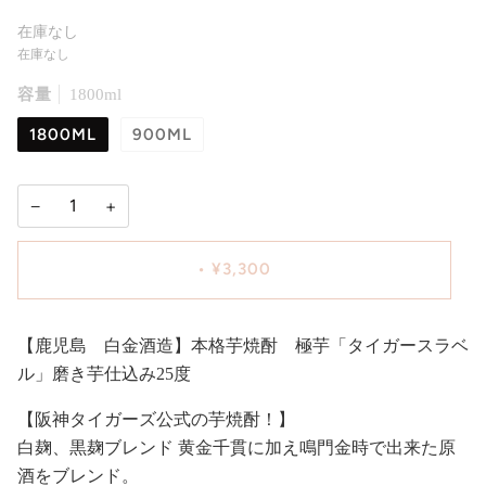
在庫なし
在庫なし
容量
1800ml
1800ML
900ML
−
+
•
¥3,300
【鹿児島 白金酒造】本格芋焼酎 極芋「タイガースラベ
ル」磨き芋仕込み25度
【阪神タイガーズ公式の芋焼酎！】
白麹、黒麹ブレンド 黄金千貫に加え鳴門金時で出来た原
酒をブレンド。