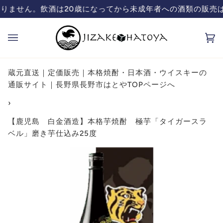
コ
の酒類の販売は致しておりません。飲酒は20歳になってから
蔵元直送の日本酒、焼酎販売「ハトヤ」
ン
テ
カ
(0
ン
ー
ツ
ト
を
蔵元直送｜定価販売｜本格焼酎・日本酒・ウイスキーの
飛
通販サイト｜長野県長野市はとやTOPページへ
ば
›
す
【鹿児島 白金酒造】本格芋焼酎 極芋「タイガースラ
ベル」磨き芋仕込み25度