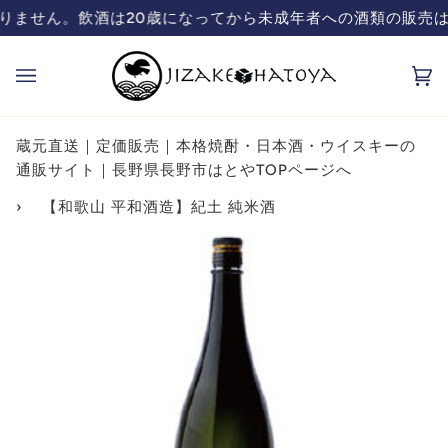
コ
類の販売は致しておりません。飲酒は20歳になってから
蔵元直送の日本酒、焼酎販売「ハトヤ」のオ
ン
テ
カ
(0
ン
ー
ツ
ト
を
蔵元直送｜定価販売｜本格焼酎・日本酒・ウイスキーの
飛
通販サイト｜長野県長野市はとやTOPページへ
ば
›
【和歌山 平和酒造】紀土 純米酒
す