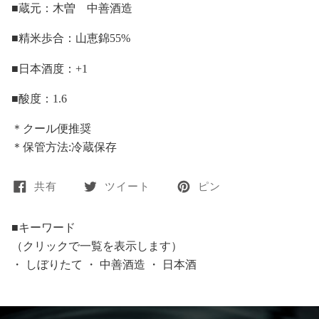
■蔵元：木曽 中善酒造
■精米歩合：山恵錦55%
■日本酒度：+1
■酸度：1.6
＊クール便推奨
＊保管方法:冷蔵保存
共有
ツイート
ピン
■キーワード
（クリックで一覧を表示します）
・
しぼりたて
・
中善酒造
・
日本酒