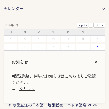
カレンダー
2026年8月
日
月
火
水
木
金
土
26
27
28
29
30
31
1
2
3
4
5
6
7
8
9
10
11
12
13
14
15
お知らせ
16
17
18
19
20
21
22
23
24
25
26
27
28
29
■
配送業務、休暇のお知らせはこちらよりご確認
30
31
1
2
3
4
5
ください。
→
クリック
©
蔵元直送の日本酒・焼酎販売 ハトヤ酒店
2026