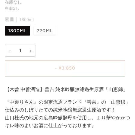
在庫なし
在庫なし
容量
1800ml
1800ML
720ML
−
+
•
¥3,850
【木曽 中善酒造】善吉 純米吟醸無濾過生原酒「山恵錦」
『中乗りさん』の限定流通ブランド『善吉』の「山恵錦」
仕込みのしぼりたての純米吟醸無濾過生原酒です！
山口杜氏の地元の広島吟醸酵母を使用し、より華やかかつ
キレ味のよいお酒に仕上がっております。