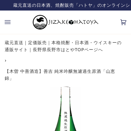
コ
致しておりません。飲酒は20歳になってから
蔵元直送の日本酒、焼酎販売「ハトヤ」のオンラインシ
ン
テ
カ
(0
ン
ー
ツ
ト
を
蔵元直送｜定価販売｜本格焼酎・日本酒・ウイスキーの
飛
通販サイト｜長野県長野市はとやTOPページへ
ば
›
す
【木曽 中善酒造】善吉 純米吟醸無濾過生原酒「山恵
錦」