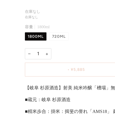
在庫なし
在庫なし
容量
1800ml
1800ML
720ML
−
+
•
¥5,885
【岐阜 杉原酒造】射美 純米吟醸「槽場」
■蔵元：岐阜 杉原酒造
■精米歩合：掛米：揖斐の誉れ「AMS18」 