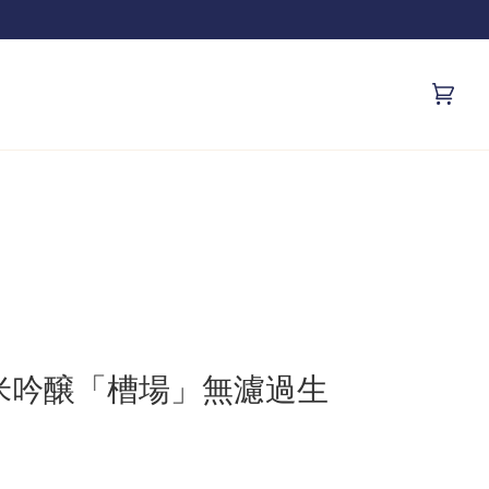
です
カ
(0)
ー
ト
純米吟醸「槽場」無濾過生