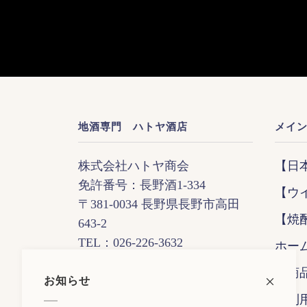
地酒専門 ハトヤ酒店
メイ
株式会社ハトヤ商会
【日
免許番号：長野酒1-334
【ウ
〒381-0034 長野県長野市高田
【焼
643-2
TEL：026-226-3632
ホー
FAX：026-226-3937
全商
お知らせ
営業時間：9:00〜19:00
ご利
定休日 ：日曜日・祝祭日