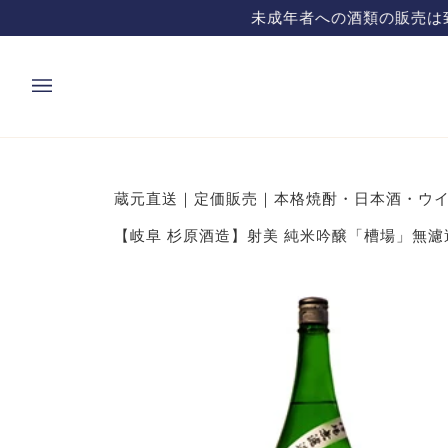
コ
ン
テ
ン
ツ
を
飛
蔵元直送｜定価販売｜本格焼酎・日本酒・ウイ
ば
す
【岐阜 杉原酒造】射美 純米吟醸「槽場」無濾