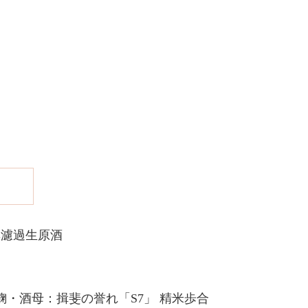
無濾過生原酒
麹・酒母：揖斐の誉れ「S7」 精米歩合