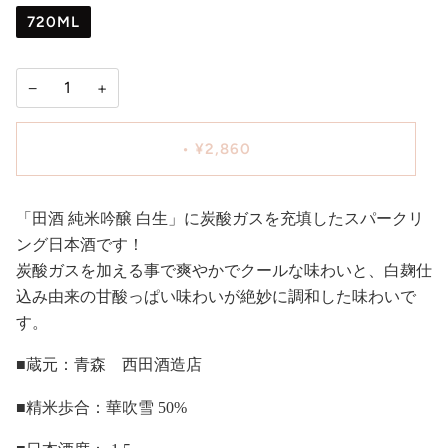
720ML
−
+
•
¥2,860
「田酒 純米吟醸 白生」に炭酸ガスを充填したスパークリ
ング日本酒です！
炭酸ガスを加える事で爽やかでクールな味わいと、白麹仕
込み由来の甘酸っぱい味わいが絶妙に調和した味わいで
す。
■蔵元：青森 西田酒造店
■精米歩合：華吹雪 50%