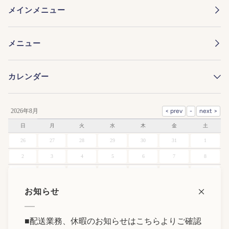
メインメニュー
メニュー
カレンダー
2026年8月
日
月
火
水
木
金
土
26
27
28
29
30
31
1
2
3
4
5
6
7
8
9
10
11
12
13
14
15
16
17
18
19
20
21
22
お知らせ
23
24
25
26
27
28
29
■
配送業務、休暇のお知らせはこちらよりご確認
30
31
1
2
3
4
5