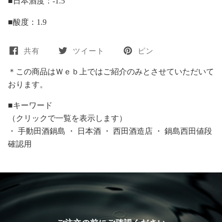
■日本酒度：-1.5
■酸度：1.9
共有
ツイート
ピン
＊この商品はＷｅｂ上ではご紹介のみとさせていただいて
おります。
■キーワード
（クリックで一覧を表示します）
・
手動田酒鍋島
・
日本酒
・
西田酒造店
・
鍋島西田値段
確認用