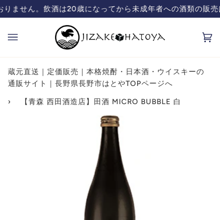
コ
は20歳になってから
未成年者への酒類の販売は致しておりませ
蔵元直送
ン
テ
カ
(0
ン
ー
ツ
ト
を
蔵元直送｜定価販売｜本格焼酎・日本酒・ウイスキーの
飛
通販サイト｜長野県長野市はとやTOPページへ
ば
›
【青森 西田酒造店】田酒 MICRO BUBBLE 白
す