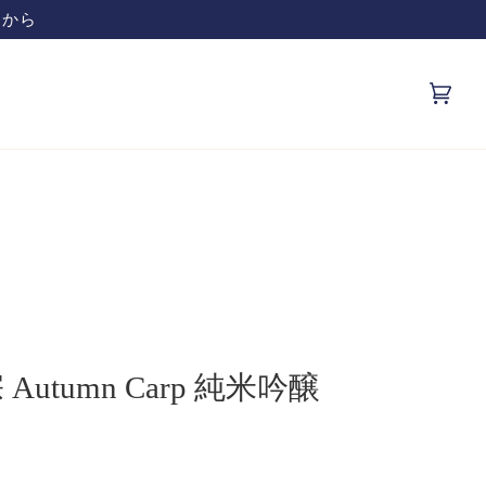
です
カ
(0)
ー
ト
tumn Carp 純米吟醸