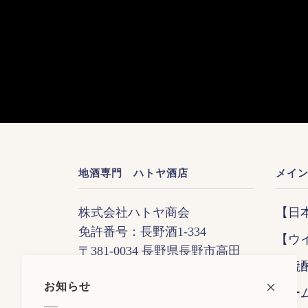
地酒専門 ハトヤ酒店
メイ
株式会社ハトヤ商会
【日
免許番号：長野酒1-334
【ウ
〒381-0034 長野県長野市高田
【焼
643-2
お知らせ
TEL：026-226-3632
ホー