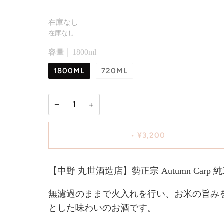
在庫なし
在庫なし
容量
1800ml
1800ML
720ML
−
+
•
¥3,200
【中野 丸世酒造店】勢正宗 Autumn Car
無濾過のままで火入れを行い、お米の旨み
とした味わいのお酒です。