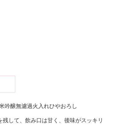
p 純米吟醸無濾過火入れひやおろし
を残して、飲み口は甘く、後味がスッキリ