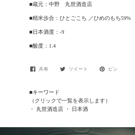
■蔵元：中野 丸世酒造店
■精米歩合：ひとごこち ／ひめのもち59%
■日本酒度：-9
■酸度：1.4
共有
ツイート
ピン
■キーワード
（クリックで一覧を表示します）
・
丸世酒造店
・
日本酒