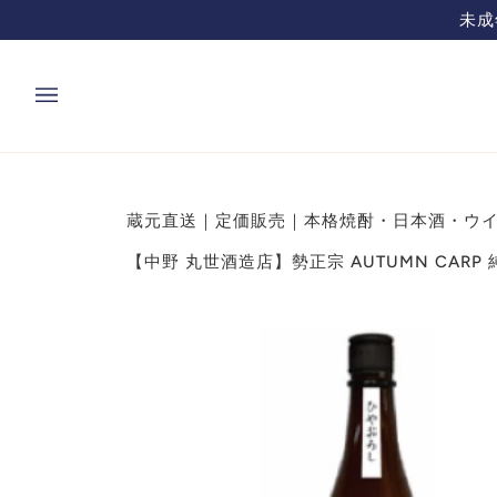
コ
ン
テ
ン
ツ
を
飛
蔵元直送｜定価販売｜本格焼酎・日本酒・ウイ
ば
す
【中野 丸世酒造店】勢正宗 AUTUMN CAR