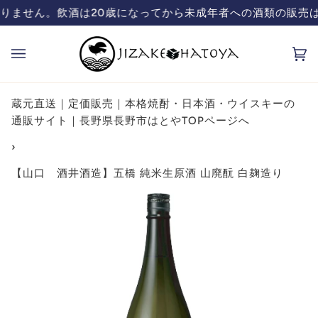
コ
酒類の販売は致しておりません。飲酒は20歳になってから
蔵元直送の日本酒、焼酎販売「ハトヤ」の
ン
テ
カ
(0
ン
ー
ツ
ト
を
蔵元直送｜定価販売｜本格焼酎・日本酒・ウイスキーの
飛
通販サイト｜長野県長野市はとやTOPページへ
ば
›
す
【山口 酒井酒造】五橋 純米生原酒 山廃酛 白麹造り