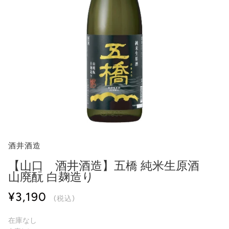
酒井酒造
【山口 酒井酒造】五橋 純米生原酒
山廃酛 白麹造り
¥3,190
(税込)
在庫なし