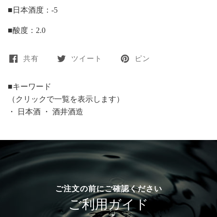
■日本酒度：-5
■酸度：2.0
共有
ツイート
ピン
■キーワード
（クリックで一覧を表示します）
・
日本酒
・
酒井酒造
ご注文の前にご確認ください
ご利用ガイド