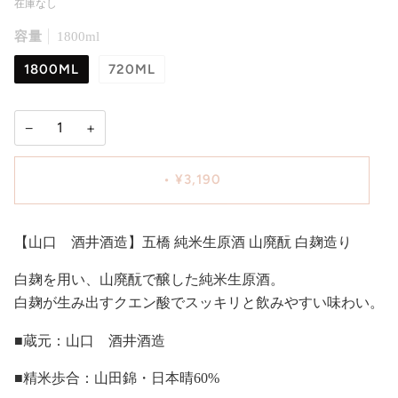
在庫なし
容量
1800ml
1800ML
720ML
−
+
•
¥3,190
【山口 酒井酒造】五橋 純米生原酒 山廃酛 白麹造り
白麹を用い、山廃酛で醸した純米生原酒。
白麹が生み出すクエン酸でスッキリと飲みやすい味わい。
■蔵元：山口 酒井酒造
■精米歩合：山田錦・日本晴60%