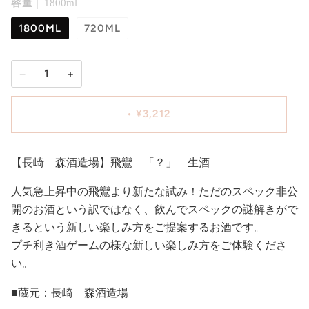
容量
1800ml
1800ML
720ML
−
+
•
¥3,212
【長崎 森酒造場】飛鸞 「？」 生酒
人気急上昇中の飛鸞より新たな試み！ただのスペック非公
開のお酒という訳ではなく、飲んでスペックの謎解きがで
きるという新しい楽しみ方をご提案するお酒です。
プチ利き酒ゲームの様な新しい楽しみ方をご体験くださ
い。
■蔵元：長崎 森酒造場