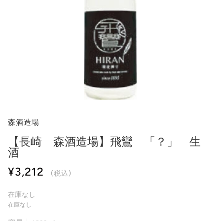
森酒造場
【長崎 森酒造場】飛鸞 「？」 生
酒
¥3,212
(税込)
在庫なし
在庫なし