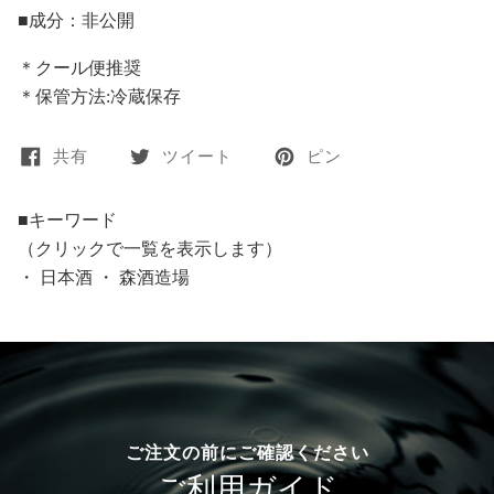
■成分：非公開
＊クール便推奨
＊保管方法:冷蔵保存
共有
ツイート
ピン
■キーワード
（クリックで一覧を表示します）
・
日本酒
・
森酒造場
ご注文の前にご確認ください
ご利用ガイド