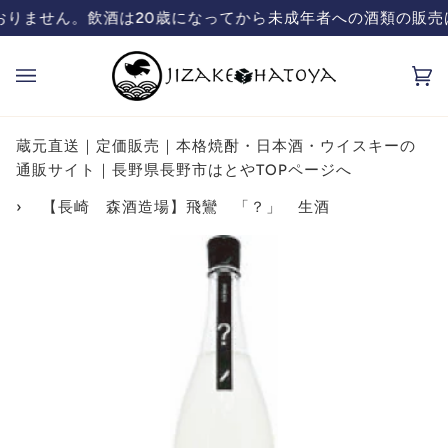
コ
から
未成年者への酒類の販売は致しておりません。飲酒は20
蔵元直送の日本酒、焼酎
ン
テ
カ
(0
ン
ー
ツ
ト
を
蔵元直送｜定価販売｜本格焼酎・日本酒・ウイスキーの
飛
通販サイト｜長野県長野市はとやTOPページへ
ば
›
【長崎 森酒造場】飛鸞 「？」 生酒
す