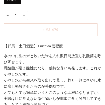
720ML
−
+
•
¥2,479
【群馬 土田酒造】Tsuchida 菩提酛
水の中に生の米と炊いた米を入れ数日間放置し乳酸菌を呼
び寄せます。
乳酸菌が増え酸性になり、独特な臭いも発します。これが
そやし水です。
そやし水から生米を取り出して蒸し、麹と一緒にそやし水
に戻し発酵させたものが菩提酛です。
とてもとても簡単にいうとこのような工程になりますが、
実際は目に見えない微生物たちが非常に多く関与してでき
る、とても複雑な製法です。