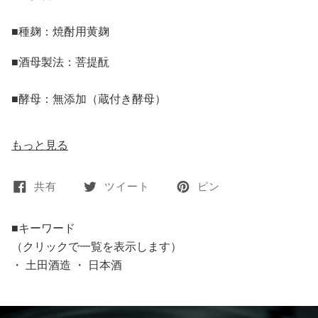
■種麹：焼酎用黄麹
■酒母製法：菩提酛
■酵母：無添加（蔵付き酵母）
もっと見る
共有
ツイート
ピン
■キーワード
（クリックで一覧を表示します）
・
土田酒造
・
日本酒