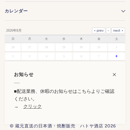
カレンダー
2026年8月
日
月
火
水
木
金
土
26
27
28
29
30
31
1
2
3
4
5
6
7
8
9
10
11
12
13
14
15
お知らせ
16
17
18
19
20
21
22
23
24
25
26
27
28
29
■
配送業務、休暇のお知らせはこちらよりご確認
30
31
1
2
3
4
5
ください。
→
クリック
©
蔵元直送の日本酒・焼酎販売 ハトヤ酒店
2026