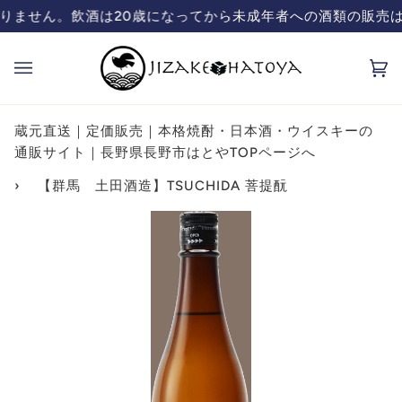
コ
販売は致しておりません。飲酒は20歳になってから
蔵元直送の日本酒、焼酎販売「ハトヤ」のオン
ン
テ
カ
(0
ン
ー
ツ
ト
を
蔵元直送｜定価販売｜本格焼酎・日本酒・ウイスキーの
飛
通販サイト｜長野県長野市はとやTOPページへ
ば
›
【群馬 土田酒造】TSUCHIDA 菩提酛
す