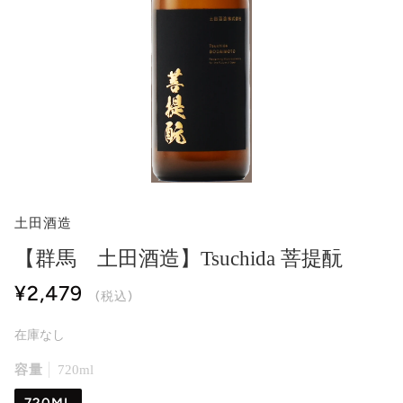
土田酒造
【群馬 土田酒造】Tsuchida 菩提酛
¥2,479
(税込)
在庫なし
容量
720ml