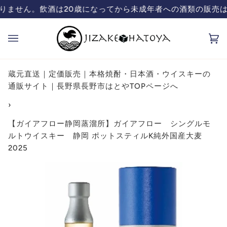
コ
の販売は致しておりません。飲酒は20歳になってから
蔵元直送の日本酒、焼酎販売「ハトヤ」のオン
ン
テ
カ
(0
ン
ー
ツ
ト
を
蔵元直送｜定価販売｜本格焼酎・日本酒・ウイスキーの
飛
通販サイト｜長野県長野市はとやTOPページへ
ば
›
す
【ガイアフロー静岡蒸溜所】ガイアフロー シングルモ
ルトウイスキー 静岡 ポットスティルK純外国産大麦
2025