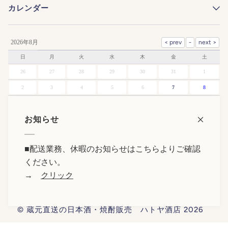
カレンダー
2026年8月
日
月
火
水
木
金
土
26
27
28
29
30
31
1
2
3
4
5
6
7
8
9
10
11
12
13
14
15
お知らせ
16
17
18
19
20
21
22
23
24
25
26
27
28
29
■
配送業務、休暇のお知らせはこちらよりご確認
30
31
1
2
3
4
5
ください。
→
クリック
©
蔵元直送の日本酒・焼酎販売 ハトヤ酒店
2026